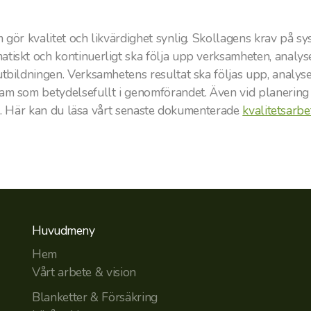
 gör kvalitet och likvärdighet synlig. Skollagens krav på sys
iskt och kontinuerligt ska följa upp verksamheten, analyser
tbildningen. Verksamhetens resultat ska följas upp, analyse
am som betydelsefullt i genomförandet. Även vid planering o
ning. Här kan du läsa vårt senaste dokumenterade
kvalitetsarbe
Huvudmeny
Hem
Vårt arbete & vision
Blanketter & Försäkring