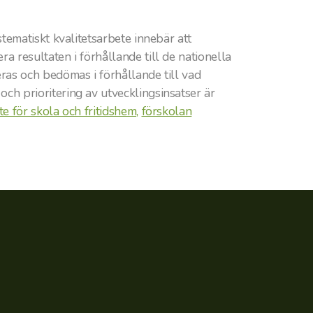
tematiskt kvalitetsarbete innebär att
a resultaten i förhållande till de nationella
ras och bedömas i förhållande till vad
ch prioritering av utvecklingsinsatser är
te för skola och fritidshem,
förskolan