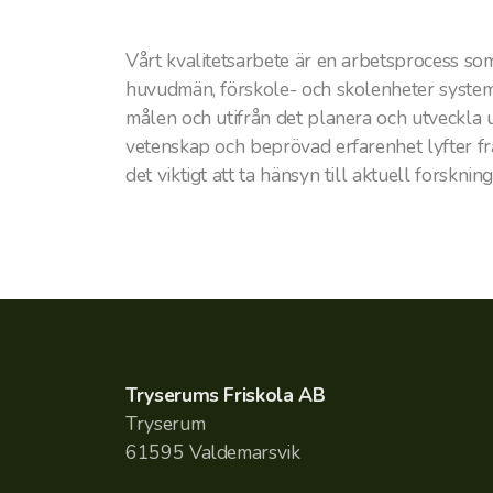
Vårt kvalitetsarbete är en arbetsprocess som
huvudmän, förskole- och skolenheter systemat
målen och utifrån det planera och utveckla u
vetenskap och beprövad erfarenhet lyfter fr
det viktigt att ta hänsyn till aktuell forsk
Tryserums Friskola AB
Tryserum
61595 Valdemarsvik